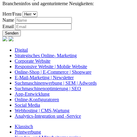
Brancheninfos und agenturinterne Neuigkeiten:
Herr/Frau
Name
Email
Senden
Digital
Strategisches Online- Marketing
Corporate Website
Responsive Website | Mobile Website
Online-Shop | E-Commerce | Shopware
E-Mail-Marketing | Newsletter
Suchmaschinenwerbung | SEM | Adwords
Suchmaschinenoptimierung | SEO
App-Entwicklung
Online-Konfiguratoren
Social Media
Webhosting | CMS-Wartung
Analytics-Integration und -Service
Klassisch
Printwerbung