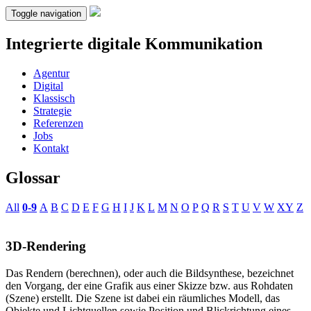
Toggle navigation
Integrierte digitale Kommunikation
Agentur
Digital
Klassisch
Strategie
Referenzen
Jobs
Kontakt
Glossar
All
0-9
A
B
C
D
E
F
G
H
I
J
K
L
M
N
O
P
Q
R
S
T
U
V
W
XY
Z
3D-Rendering
Das Rendern (berechnen), oder auch die Bildsynthese, bezeichnet
den Vorgang, der eine Grafik aus einer Skizze bzw. aus Rohdaten
(Szene) erstellt. Die Szene ist dabei ein räumliches Modell, das
Objekte und Lichtquellen sowie Position und Blickrichtung eines