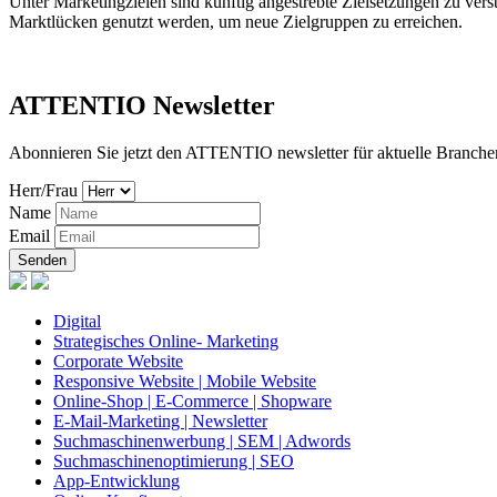
Unter Marketingzielen sind künftig angestrebte Zielsetzungen zu ver
Marktlücken genutzt werden, um neue Zielgruppen zu erreichen.
ATTENTIO Newsletter
Abonnieren Sie jetzt den ATTENTIO newsletter für aktuelle Branchen
Herr/Frau
Name
Email
Senden
Digital
Strategisches Online- Marketing
Corporate Website
Responsive Website | Mobile Website
Online-Shop | E-Commerce | Shopware
E-Mail-Marketing | Newsletter
Suchmaschinenwerbung | SEM | Adwords
Suchmaschinenoptimierung | SEO
App-Entwicklung