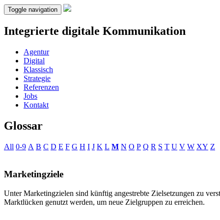
Toggle navigation
Integrierte digitale Kommunikation
Agentur
Digital
Klassisch
Strategie
Referenzen
Jobs
Kontakt
Glossar
All
0-9
A
B
C
D
E
F
G
H
I
J
K
L
M
N
O
P
Q
R
S
T
U
V
W
XY
Z
Marketingziele
Unter Marketingzielen sind künftig angestrebte Zielsetzungen zu ver
Marktlücken genutzt werden, um neue Zielgruppen zu erreichen.