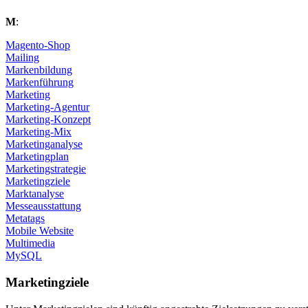
M
:
Magento-Shop
Mailing
Markenbildung
Markenführung
Marketing
Marketing-Agentur
Marketing-Konzept
Marketing-Mix
Marketinganalyse
Marketingplan
Marketingstrategie
Marketingziele
Marktanalyse
Messeausstattung
Metatags
Mobile Website
Multimedia
MySQL
Marketingziele