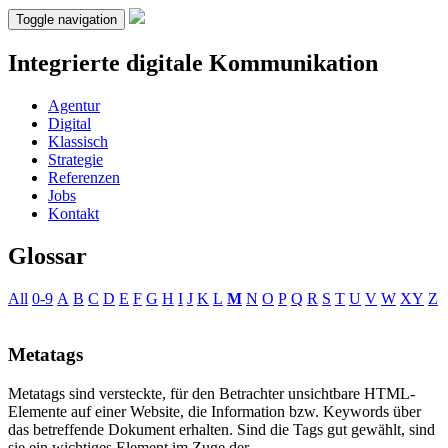
Toggle navigation
Integrierte digitale Kommunikation
Agentur
Digital
Klassisch
Strategie
Referenzen
Jobs
Kontakt
Glossar
All
0-9
A
B
C
D
E
F
G
H
I
J
K
L
M
N
O
P
Q
R
S
T
U
V
W
XY
Z
Metatags
Metatags sind versteckte, für den Betrachter unsichtbare HTML-
Elemente auf einer Website, die Information bzw. Keywords über
das betreffende Dokument erhalten. Sind die Tags gut gewählt, sind
sie ein wichtiges Element im Zuge der