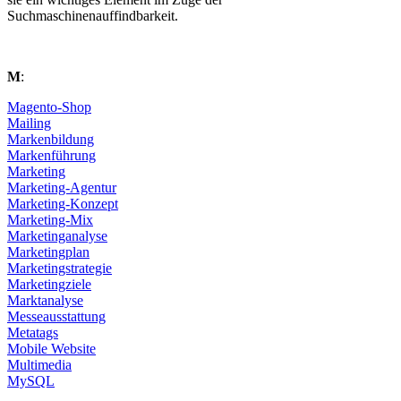
Suchmaschinenauffindbarkeit.
M
:
Magento-Shop
Mailing
Markenbildung
Markenführung
Marketing
Marketing-Agentur
Marketing-Konzept
Marketing-Mix
Marketinganalyse
Marketingplan
Marketingstrategie
Marketingziele
Marktanalyse
Messeausstattung
Metatags
Mobile Website
Multimedia
MySQL