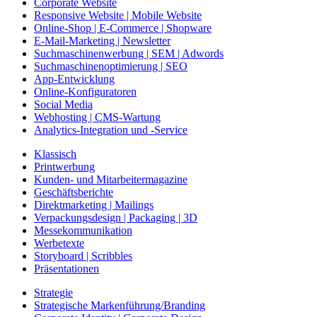
Corporate Website
Responsive Website | Mobile Website
Online-Shop | E-Commerce | Shopware
E-Mail-Marketing | Newsletter
Suchmaschinenwerbung | SEM | Adwords
Suchmaschinenoptimierung | SEO
App-Entwicklung
Online-Konfiguratoren
Social Media
Webhosting | CMS-Wartung
Analytics-Integration und -Service
Klassisch
Printwerbung
Kunden- und Mitarbeitermagazine
Geschäftsberichte
Direktmarketing | Mailings
Verpackungsdesign | Packaging | 3D
Messekommunikation
Werbetexte
Storyboard | Scribbles
Präsentationen
Strategie
Strategische Markenführung/Branding