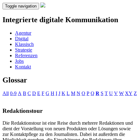
Toggle navigation
Integrierte digitale Kommunikation
Agentur
Digital
Klassisch
Strategie
Referenzen
Jobs
Kontakt
Glossar
All
0-9
A
B
C
D
E
F
G
H
I
J
K
L
M
N
O
P
Q
R
S
T
U
V
W
XY
Z
Redaktionstour
Die Redaktionstour ist eine Reise durch mehrere Redaktionen und
dient der Vorstellung von neuen Produkten oder Lösungen sowie
zur Kontaktpflege zu den Journalisten. Dabei ist außerdem die
Möglichkeit gegeben, die Einschätzung der Redakteure über