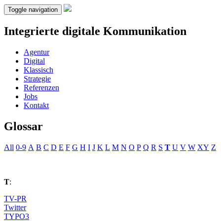
Toggle navigation
Integrierte digitale Kommunikation
Agentur
Digital
Klassisch
Strategie
Referenzen
Jobs
Kontakt
Glossar
All
0-9
A
B
C
D
E
F
G
H
I
J
K
L
M
N
O
P
Q
R
S
T
U
V
W
XY
Z
T
:
TV-PR
Twitter
TYPO3